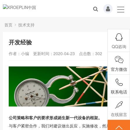
首页
技术支持
开发经验
QQ咨询
作者：小编
更新时间：2020-04-23
点击数：
302
官方微信
联系电话
在线留言
公司策略和客户的要求形成诞生新一代设备的框架。
与客户紧密合作，我们对建议做出反应，实施修改，然后开发